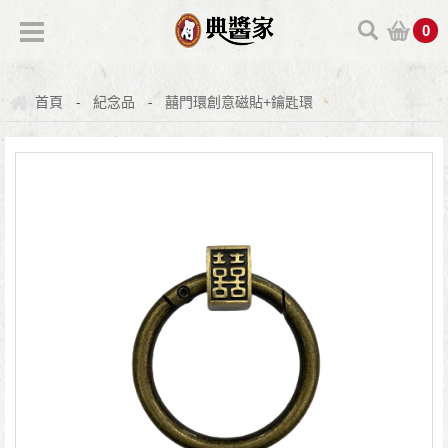
0
首頁
紀念品
囍門環創意磁貼+鑰匙環
-
-