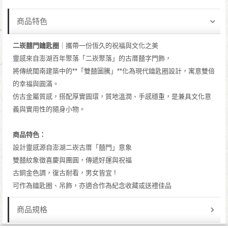
商品特色
二崁囍門鑰匙圈
｜攜帶一份恆久的祝福與文化之美
靈感來自澎湖百年聚落「二崁聚落」的古厝囍字門飾，
將傳統閩南建築中的**「雙囍圖騰」**化為現代鑰匙圈設計，寓意雙倍
的幸福與圓滿。
仿古金屬質感，搭配厚實圓環，質地溫潤、手感穩重，是兼具文化意
義與實用性的隨身小物。
商品特色：
設計靈感源自澎湖二崁古厝「囍門」意象
雙囍紋象徵喜慶與團圓，傳遞好運與祝福
古銅金色調，復古耐看，男女皆宜 !
可作為鑰匙圈、吊飾，亦適合作為紀念收藏或送禮佳品
商品規格