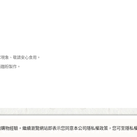
常現象、敬請安心食用。
筋麵粉製作。
澎湖伴手禮 典醬家食品有限公司 統編:28775476
及您的購物經驗。繼續瀏覽網站即表示您同意本公司隱私權政策，您可至隱私
電話:(06)927-0889 食品工廠:澎湖縣馬公市馬公市中正路39號