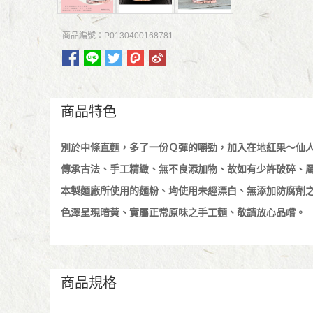
商品編號：P0130400168781
商品特色
別於中條直麵，多了一份Ｑ彈的嚼勁，加入在地紅果～仙
傳承古法、手工精緻、無不良添加物、故如有少許破碎、
本製麵廠所使用的麵粉、均使用未經漂白、無添加防腐劑
色澤呈現暗黃、實屬正常原味之手工麵、敬請放心品嚐。
商品規格