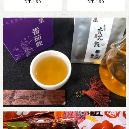
NT.
160
NT.
160