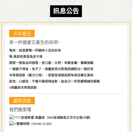
訊息公告
炎炎夏日
來一杯健康又養生的茶吧~
喝茶，就是要喝一杯韻味十足的好茶
喝 風茹茶更是馬虎不得
開發一個食品的過程，從口感、比例、到重金屬、農藥檢驗
一樣都不得省、免不了，典醬家再次對風茹調配出一壺好茶
本草風茹飲（複方口味），保留澎湖風茹原味添加養生風味
耐泡、口感佳，不愠不躁相得益彰，給自己一杯舒緩情緒的衝動
#典醬家本草風茹飲
最新消息
我們搬家囉
澎湖厚禮-典醬家（880澎湖縣馬公市中正路39號）
營運時間（10:00-22:00）