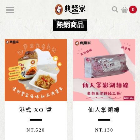
0
熱銷商品
港式 XO 醬
仙人掌麵線
NT.
520
NT.
130