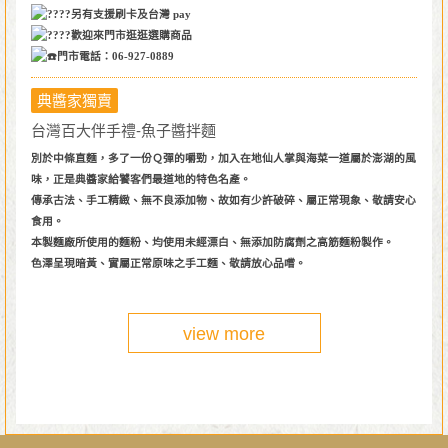
另有支援刷卡及台灣 pay
歡迎來門市逛逛選購商品
門市電話：06-927-0889
典醬家獨賣
台灣百大伴手禮-魚子醬拌麵
別於中條直麵，多了一份Ｑ彈的嚼勁，加入在地仙人掌與海菜一道屬於澎湖的風
味，正是典醬家給饕客們最道地的特色名產。
傳承古法、手工精緻、無不良添加物、故如有少許破碎、屬正常現象、敬請安心
食用。
本製麵廠所使用的麵粉、均使用未經漂白、無添加防腐劑之高筋麵粉製作。
色澤呈現暗黃、實屬正常原味之手工麵、敬請放心品嚐。
view more